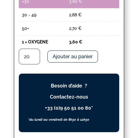
<30
3,60
€
30 - 49
2,88
€
50+
2,70
€
1
×
OXYGENE
3,60
€
quantité
Ajouter au panier
de
OXYGENE
Besoin d’aide ?
Contactez-nous
+33 (0)9 50 51 00 80*
*du lundi au vendredi de 8h30 à 12h30