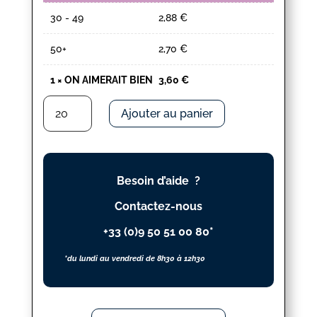
30 - 49
2,88
€
50+
2,70
€
1
×
ON AIMERAIT BIEN
3,60
€
quantité
Ajouter au panier
de
ON
AIMERAIT
BIEN
Besoin d’aide ?
Contactez-nous
+33 (0)9 50 51 00 80*
*du lundi au vendredi de 8h30 à 12h30