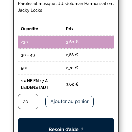
Paroles et musique : J.J. Goldman Harmonisation :
Jacky Locks
Quantité
Prix
<30
3,60
€
30 - 49
2,88
€
50+
2,70
€
1
×
NE EN 17 A
3,60
€
LEIDENSTADT
quantité
Ajouter au panier
de
NE
EN
17
Besoin d’aide ?
A