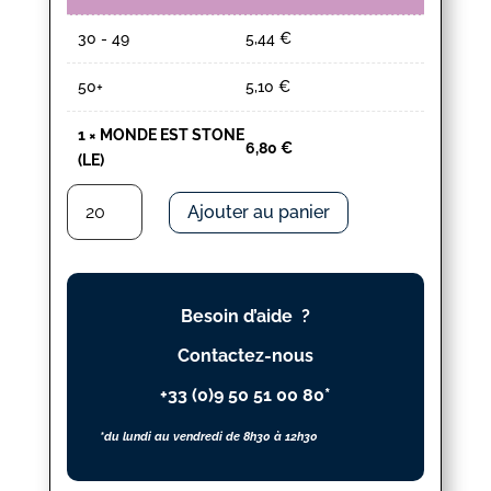
30 - 49
5,44
€
50+
5,10
€
1
×
MONDE EST STONE
6,80
€
(LE)
quantité
Ajouter au panier
de
MONDE
EST
STONE
Besoin d’aide ?
(LE)
Contactez-nous
+33 (0)9 50 51 00 80*
*du lundi au vendredi de 8h30 à 12h30