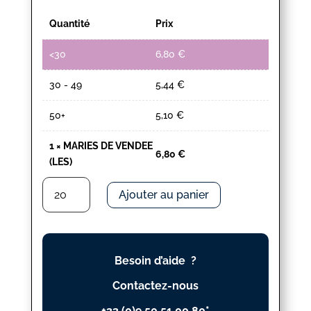
Quantité
Prix
<30
6,80
€
30 - 49
5,44
€
50+
5,10
€
1
×
MARIES DE VENDEE
6,80
€
(LES)
quantité
Ajouter au panier
de
MARIES
DE
VENDEE
Besoin d’aide ?
(LES)
Contactez-nous
+33 (0)9 50 51 00 80*