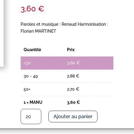
3,60
€
Paroles et musique : Renaud Harmonisation :
Florian MARTINET
Quantité
Prix
<30
3,60
€
30 - 49
2,88
€
50+
2,70
€
1
×
MANU
3,60
€
quantité
Ajouter au panier
de
MANU