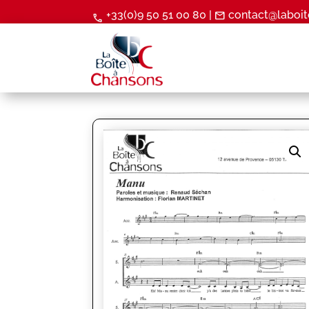
+33(0)9 50 51 00 80 |
contact@laboit
mail
call