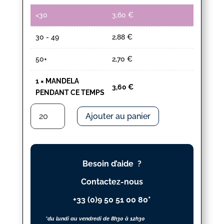
<30
3,60
€
30 - 49
2,88
€
50+
2,70
€
1
×
MANDELA
3,60
€
PENDANT CE TEMPS
quantité
Ajouter au panier
de
MANDELA
PENDANT
CE
Besoin d’aide ?
TEMPS
Contactez-nous
+33 (0)9 50 51 00 80*
*du lundi au vendredi de 8h30 à 12h30