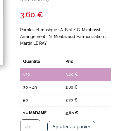
3,60
€
Paroles et musique : A. Bihl / G. Mirabassi
Arrangement : N. Montazaud Harmonisation :
Martin LE RAY
Quantité
Prix
<30
3,60
€
30 - 49
2,88
€
50+
2,70
€
1
×
MADAME
3,60
€
quantité
Ajouter au panier
de