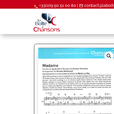
+33(0)9 50 51 00 80 |
contact@laboit
mail
call