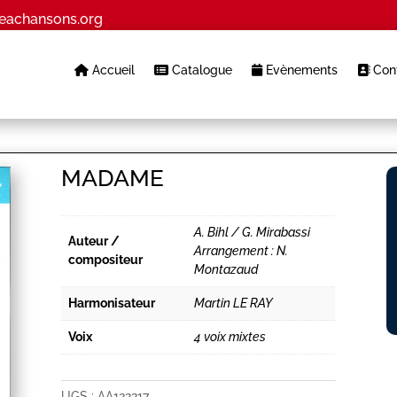
eachansons.org
Accueil
Catalogue
Evènements
Cont
MADAME
A. Bihl / G. Mirabassi
Auteur /
Arrangement : N.
compositeur
Montazaud
Harmonisateur
Martin LE RAY
Voix
4 voix mixtes
UGS :
AA122217