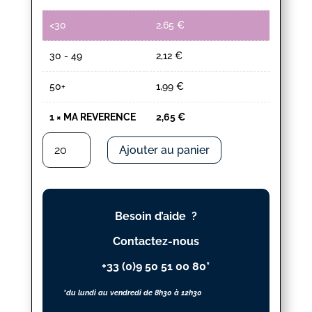
<30
2,65
€
30 - 49
2,12
€
50+
1,99
€
1
×
MA REVERENCE
2,65
€
quantité
Ajouter au panier
de
MA
REVERENCE
Besoin d’aide ?
Contactez-nous
+33 (0)9 50 51 00 80*
*du lundi au vendredi de 8h30 à 12h30