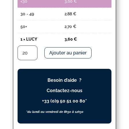
<30
3,60
€
30 - 49
2,88
€
50+
2,70
€
1
×
LUCY
3,60
€
quantité
Ajouter au panier
de
LUCY
Besoin d’aide ?
Contactez-nous
+33 (0)9 50 51 00 80*
*du lundi au vendredi de 8h30 à 12h30