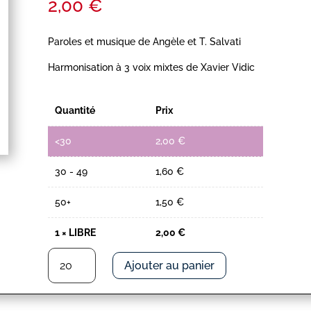
2,00
€
Paroles et musique de Angèle et T. Salvati
Harmonisation à 3 voix mixtes de Xavier Vidic
Quantité
Prix
<30
2,00
€
30 - 49
1,60
€
50+
1,50
€
1
×
LIBRE
2,00
€
quantité
Ajouter au panier
de
LIBRE