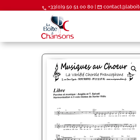
+33(0)9 50 51 00 80 |
contact@laboit
mail
call