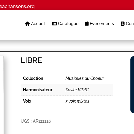
eachansons.org
Accueil
Catalogue
Evènements
Cont
LIBRE
Collection
Musiques au Choeur
Harmonisateur
Xavier VIDIC
Voix
3 voix mixtes
UGS :
AR122226