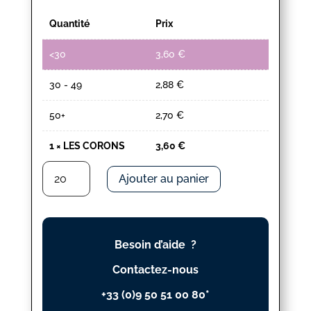
Quantité
Prix
<30
3,60
€
30 - 49
2,88
€
50+
2,70
€
1
×
LES CORONS
3,60
€
quantité
Ajouter au panier
de
LES
CORONS
Besoin d’aide ?
Contactez-nous
+33 (0)9 50 51 00 80*