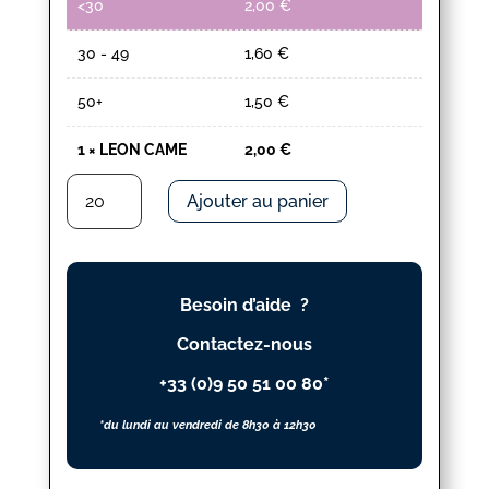
<30
2,00
€
30 - 49
1,60
€
50+
1,50
€
1
×
LEON CAME
2,00
€
quantité
Ajouter au panier
de
LEON
CAME
Besoin d’aide ?
Contactez-nous
+33 (0)9 50 51 00 80*
*du lundi au vendredi de 8h30 à 12h30