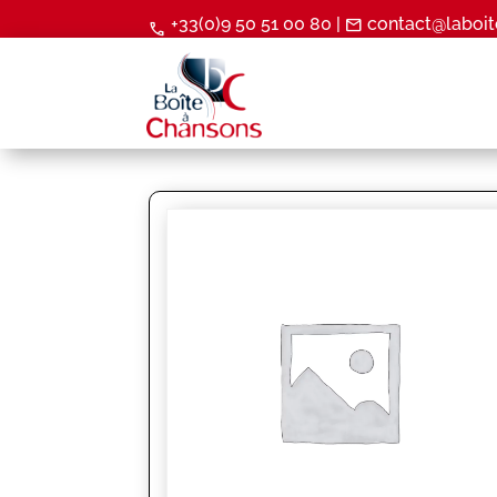
+33(0)9 50 51 00 80 |
contact@laboit
mail
call