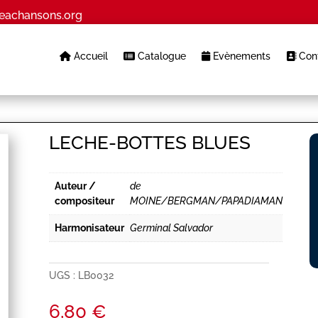
eachansons.org
Accueil
Catalogue
Evènements
Cont
LECHE-BOTTES BLUES
Auteur /
de
compositeur
MOINE/BERGMAN/PAPADIAMAN
Harmonisateur
Germinal Salvador
UGS :
LB0032
6,80
€