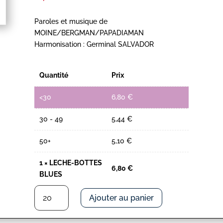
Paroles et musique de
MOINE/BERGMAN/PAPADIAMAN
Harmonisation : Germinal SALVADOR
Quantité
Prix
<30
6,80
€
30 - 49
5,44
€
50+
5,10
€
1
×
LECHE-BOTTES
6,80
€
BLUES
quantité
Ajouter au panier
de
LECHE-