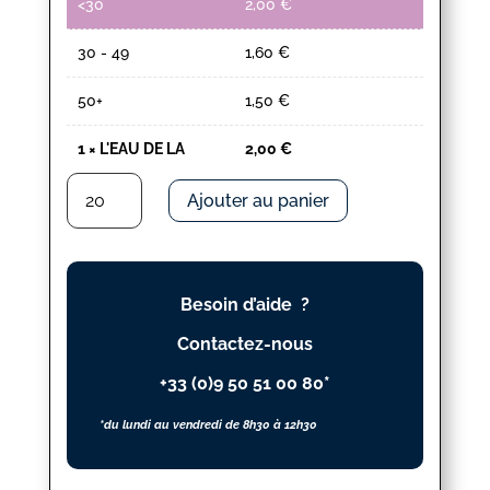
<30
2,00
€
30 - 49
1,60
€
50+
1,50
€
1
×
L'EAU DE LA
2,00
€
quantité
Ajouter au panier
de
L'EAU
DE
LA
Besoin d’aide ?
Contactez-nous
+33 (0)9 50 51 00 80*
*du lundi au vendredi de 8h30 à 12h30