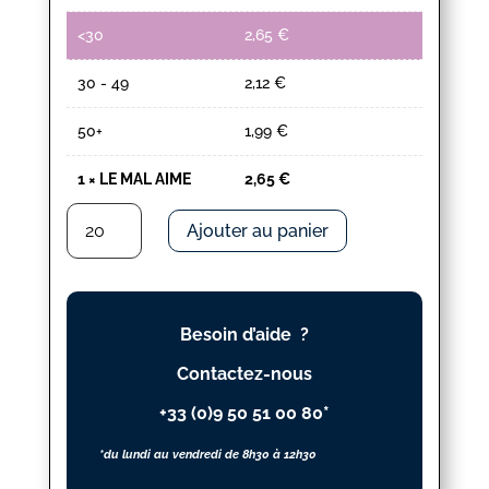
<30
2,65
€
30 - 49
2,12
€
50+
1,99
€
1
×
LE MAL AIME
2,65
€
quantité
Ajouter au panier
de
LE
MAL
AIME
Besoin d’aide ?
Contactez-nous
+33 (0)9 50 51 00 80*
*du lundi au vendredi de 8h30 à 12h30