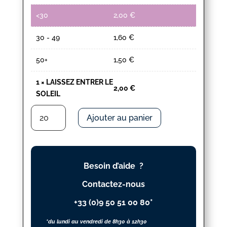
<30
2,00
€
30 - 49
1,60
€
50+
1,50
€
1
×
LAISSEZ ENTRER LE
2,00
€
SOLEIL
quantité
Ajouter au panier
de
LAISSEZ
ENTRER
LE
Besoin d’aide ?
SOLEIL
Contactez-nous
+33 (0)9 50 51 00 80*
*du lundi au vendredi de 8h30 à 12h30