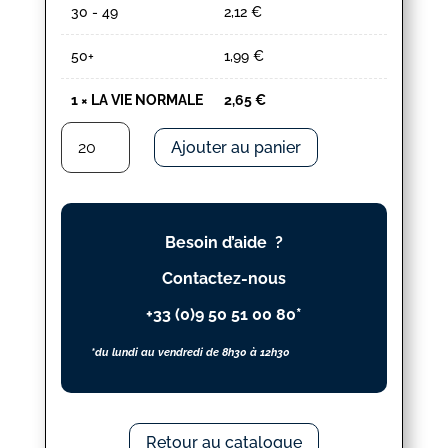
30 - 49
2,12
€
50+
1,99
€
1
×
LA VIE NORMALE
2,65
€
quantité
Ajouter au panier
de
LA
VIE
NORMALE
Besoin d’aide ?
Contactez-nous
+33 (0)9 50 51 00 80*
*du lundi au vendredi de 8h30 à 12h30
Retour au catalogue