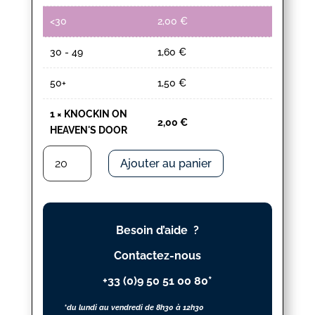
<30
2,00
€
30 - 49
1,60
€
50+
1,50
€
1
×
KNOCKIN ON
2,00
€
HEAVEN'S DOOR
quantité
Ajouter au panier
de
KNOCKIN
ON
HEAVEN'S
Besoin d’aide ?
DOOR
Contactez-nous
+33 (0)9 50 51 00 80*
*du lundi au vendredi de 8h30 à 12h30