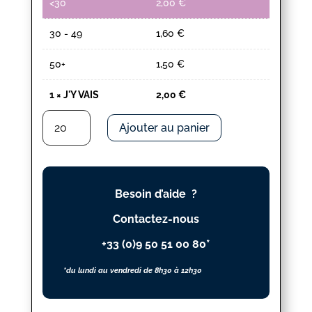
<30
2,00
€
30 - 49
1,60
€
50+
1,50
€
1
×
J'Y VAIS
2,00
€
quantité
Ajouter au panier
de
J'Y
VAIS
Besoin d’aide ?
Contactez-nous
+33 (0)9 50 51 00 80*
*du lundi au vendredi de 8h30 à 12h30