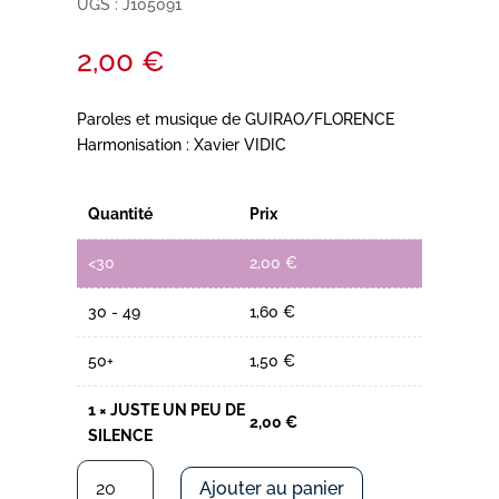
UGS :
J105091
2,00
€
Paroles et musique de GUIRAO/FLORENCE
Harmonisation : Xavier VIDIC
Quantité
Prix
<30
2,00
€
30 - 49
1,60
€
50+
1,50
€
1
×
JUSTE UN PEU DE
2,00
€
SILENCE
quantité
Ajouter au panier
de