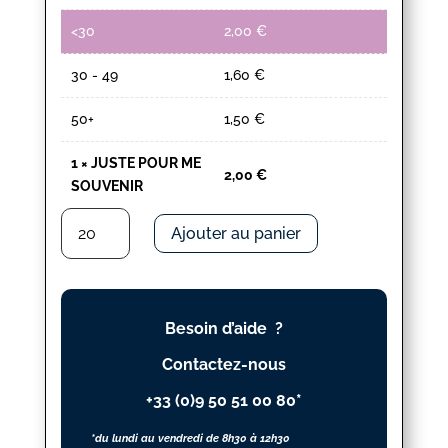
<30
2,00
€
30 - 49
1,60
€
50+
1,50
€
1
×
JUSTE POUR ME
2,00
€
SOUVENIR
quantité
Ajouter au panier
de
JUSTE
POUR
ME
Besoin d’aide ?
SOUVENIR
Contactez-nous
+33 (0)9 50 51 00 80*
*du lundi au vendredi de 8h30 à 12h30