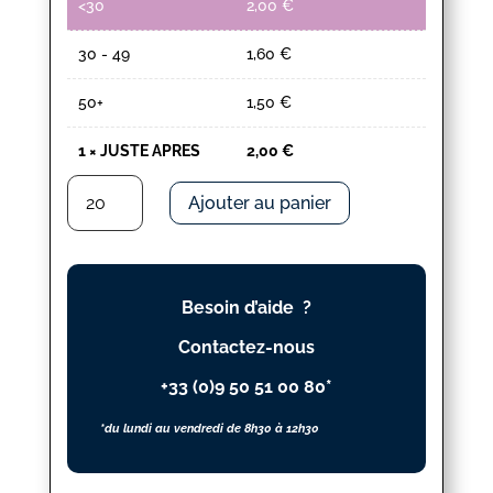
<30
2,00
€
30 - 49
1,60
€
50+
1,50
€
1
×
JUSTE APRES
2,00
€
quantité
Ajouter au panier
de
JUSTE
APRES
Besoin d’aide ?
Contactez-nous
+33 (0)9 50 51 00 80*
*du lundi au vendredi de 8h30 à 12h30