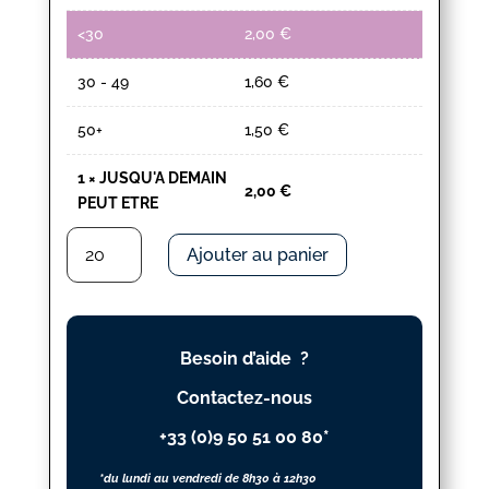
<30
2,00
€
30 - 49
1,60
€
50+
1,50
€
1
×
JUSQU'A DEMAIN
2,00
€
PEUT ETRE
quantité
Ajouter au panier
de
JUSQU'A
DEMAIN
PEUT
Besoin d’aide ?
ETRE
Contactez-nous
+33 (0)9 50 51 00 80*
*du lundi au vendredi de 8h30 à 12h30