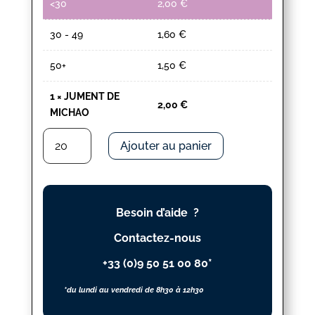
<30
2,00
€
30 - 49
1,60
€
50+
1,50
€
1
×
JUMENT DE
2,00
€
MICHAO
quantité
Ajouter au panier
de
JUMENT
DE
MICHAO
Besoin d’aide ?
Contactez-nous
+33 (0)9 50 51 00 80*
*du lundi au vendredi de 8h30 à 12h30