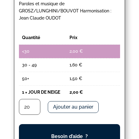
Paroles et musique de
GROSZ/LUNGHINI/BOUVOT Harmonisation :
Jean Claude OUDOT
Quantité
Prix
<30
2,00
€
30 - 49
1,60
€
50+
1,50
€
1
×
JOUR DE NEIGE
2,00
€
quantité
Ajouter au panier
de
JOUR
DE
NEIGE
Besoin d’aide ?