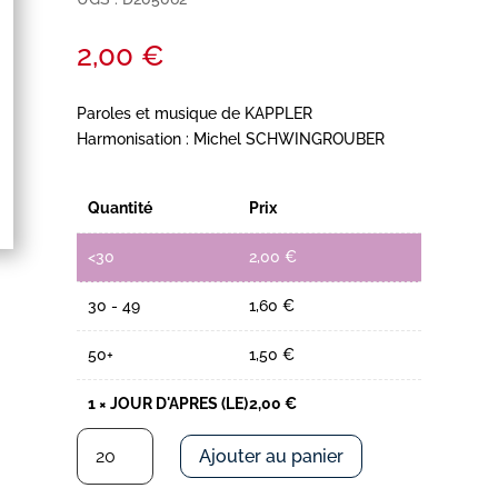
2,00
€
Paroles et musique de KAPPLER
Harmonisation : Michel SCHWINGROUBER
Quantité
Prix
<30
2,00
€
30 - 49
1,60
€
50+
1,50
€
1
×
JOUR D'APRES (LE)
2,00
€
quantité
Ajouter au panier
de
JOUR