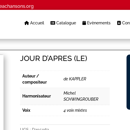
eachansons.org
Accueil
Catalogue
Evènements
Cont
JOUR D’APRES (LE)
Auteur /
de KAPPLER
compositeur
Michel
Harmonisateur
SCHWINGROUBER
Voix
4 voix mixtes
UGS :
D205062