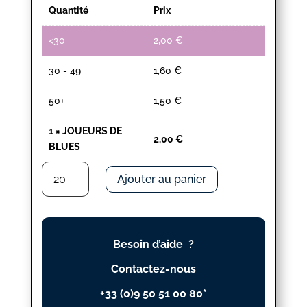
Quantité
Prix
<30
2,00
€
30 - 49
1,60
€
50+
1,50
€
1
×
JOUEURS DE
2,00
€
BLUES
quantité
Ajouter au panier
de
JOUEURS
DE
BLUES
Besoin d’aide ?
Contactez-nous
+33 (0)9 50 51 00 80*