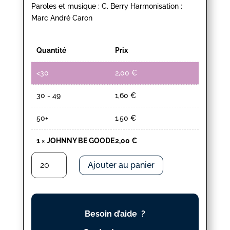
Paroles et musique : C. Berry Harmonisation :
Marc André Caron
Quantité
Prix
<30
2,00
€
30 - 49
1,60
€
50+
1,50
€
1
×
JOHNNY BE GOODE
2,00
€
quantité
Ajouter au panier
de
JOHNNY
BE
GOODE
Besoin d’aide ?