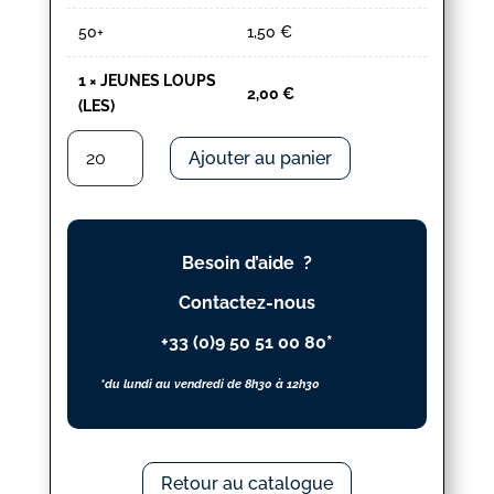
50+
1,50
€
1
×
JEUNES LOUPS
2,00
€
(LES)
quantité
Ajouter au panier
de
JEUNES
LOUPS
(LES)
Besoin d’aide ?
Contactez-nous
+33 (0)9 50 51 00 80*
*du lundi au vendredi de 8h30 à 12h30
Retour au catalogue