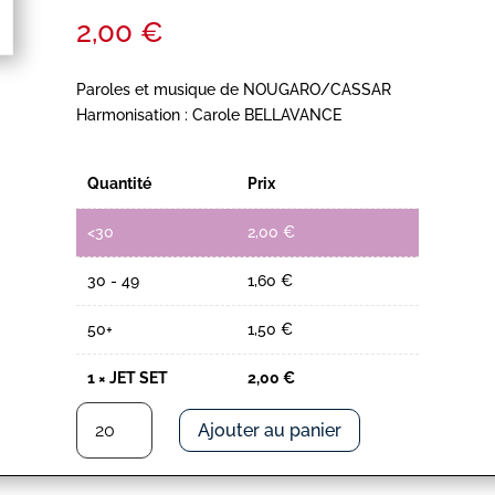
2,00
€
Paroles et musique de NOUGARO/CASSAR
Harmonisation : Carole BELLAVANCE
Quantité
Prix
<30
2,00
€
30 - 49
1,60
€
50+
1,50
€
1
×
JET SET
2,00
€
quantité
Ajouter au panier
de
JET
SET