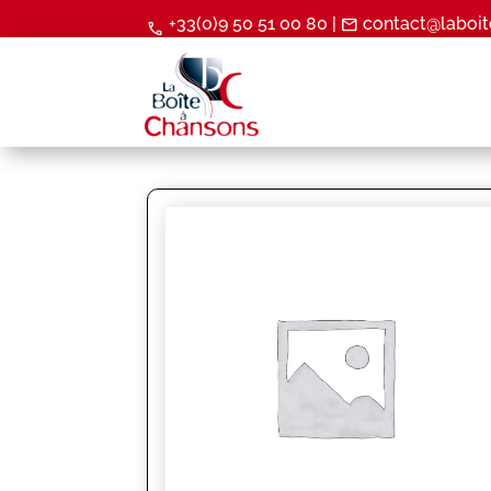
+33(0)9 50 51 00 80 |
contact@laboit
mail
call