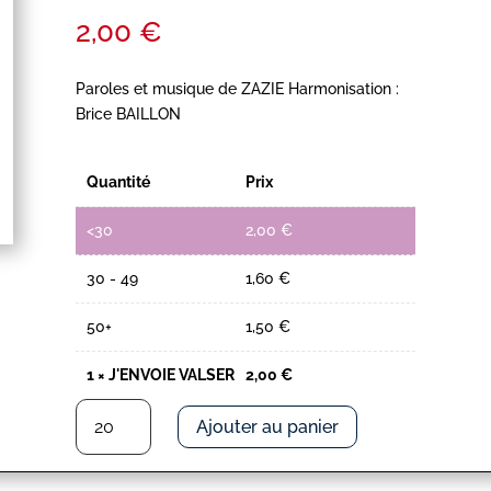
2,00
€
Paroles et musique de ZAZIE Harmonisation :
Brice BAILLON
Quantité
Prix
<30
2,00
€
30 - 49
1,60
€
50+
1,50
€
1
×
J'ENVOIE VALSER
2,00
€
quantité
Ajouter au panier
de
J'ENVOIE
VALSER