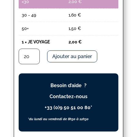
<30
2,00
€
30 - 49
1,60
€
50+
1,50
€
1
×
JE VOYAGE
2,00
€
quantité
Ajouter au panier
de
JE
VOYAGE
Besoin d’aide ?
Contactez-nous
+33 (0)9 50 51 00 80*
*du lundi au vendredi de 8h30 à 12h30