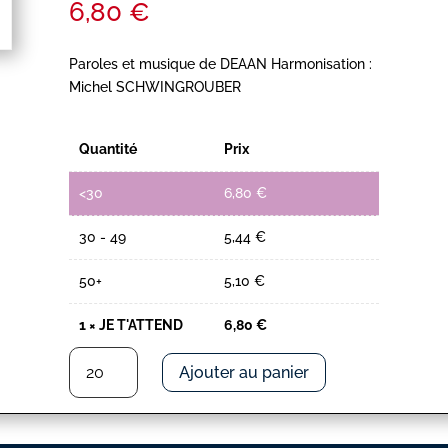
6,80
€
Paroles et musique de DEAAN Harmonisation :
Michel SCHWINGROUBER
Quantité
Prix
<30
6,80
€
30 - 49
5,44
€
50+
5,10
€
1
×
JE T'ATTEND
6,80
€
quantité
Ajouter au panier
de
JE
T'ATTEND