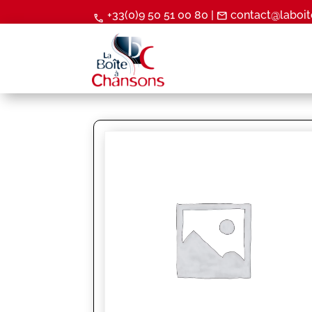
+33(0)9 50 51 00 80 |
contact@laboit
mail
call