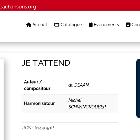
eachansons.org
Accueil
Catalogue
Evènements
Cont
JE T’ATTEND
Auteur /
de DEAAN
compositeur
Michel
Harmonisateur
SCHWINGROUBER
UGS :
A144051P