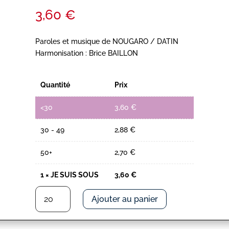
3,60
€
Paroles et musique de NOUGARO / DATIN
Harmonisation : Brice BAILLON
Quantité
Prix
<30
3,60
€
30 - 49
2,88
€
50+
2,70
€
1
×
JE SUIS SOUS
3,60
€
quantité
Ajouter au panier
de
JE
SUIS