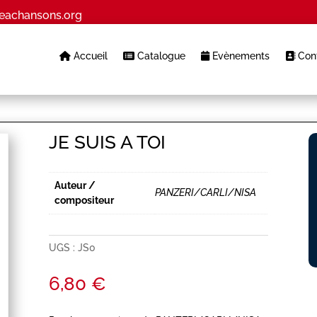
eachansons.org
Accueil
Catalogue
Evènements
Cont
JE SUIS A TOI
Auteur /
PANZERI/CARLI/NISA
compositeur
UGS :
JS0
6,80
€