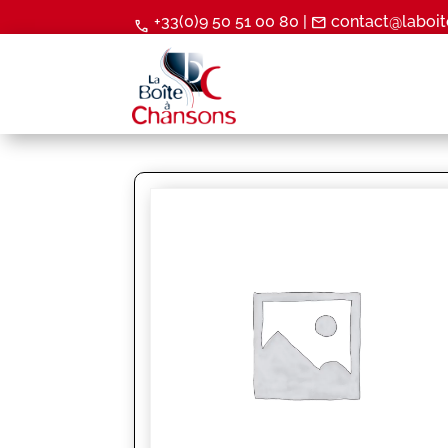
+33(0)9 50 51 00 80 |
contact@laboit
mail
call