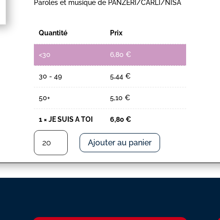
Paroles et musique de PANZERI/CARLI/NISA
Quantité
Prix
<30
6,80
€
30 - 49
5,44
€
50+
5,10
€
1
×
JE SUIS A TOI
6,80
€
quantité
Ajouter au panier
de
JE
SUIS
A
TOI