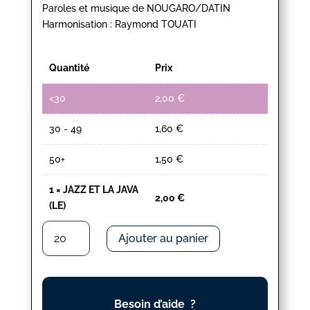
Paroles et musique de NOUGARO/DATIN
Harmonisation : Raymond TOUATI
Quantité
Prix
<30
2,00
€
30 - 49
1,60
€
50+
1,50
€
1
×
JAZZ ET LA JAVA
2,00
€
(LE)
quantité
Ajouter au panier
de
JAZZ
ET
LA
Besoin d’aide ?
JAVA