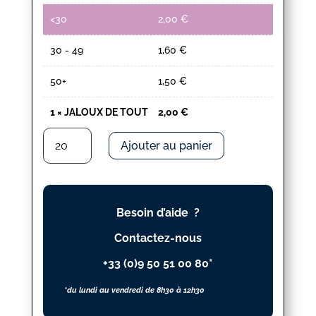
<30
2,00
€
30 - 49
1,60
€
50+
1,50
€
1
×
JALOUX DE TOUT
2,00
€
quantité
Ajouter au panier
de
JALOUX
DE
TOUT
Besoin d’aide ?
Contactez-nous
+33 (0)9 50 51 00 80*
*du lundi au vendredi de 8h30 à 12h30