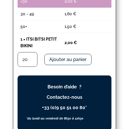
<30
2,00
€
30 - 49
1,60
€
50+
1,50
€
1
×
ITSI BITSI PETIT
2,00
€
BIKINI
quantité
Ajouter au panier
de
ITSI
BITSI
PETIT
Besoin d’aide ?
BIKINI
Contactez-nous
+33 (0)9 50 51 00 80*
*du lundi au vendredi de 8h30 à 12h30