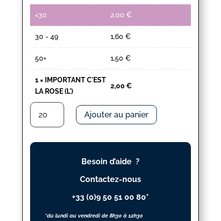
<30
2,00
€
30 - 49
1,60
€
50+
1,50
€
1
×
IMPORTANT C'EST
2,00
€
LA ROSE (L')
quantité
Ajouter au panier
de
IMPORTANT
C'EST
LA
Besoin d’aide ?
ROSE
(L')
Contactez-nous
+33 (0)9 50 51 00 80*
*du lundi au vendredi de 8h30 à 12h30