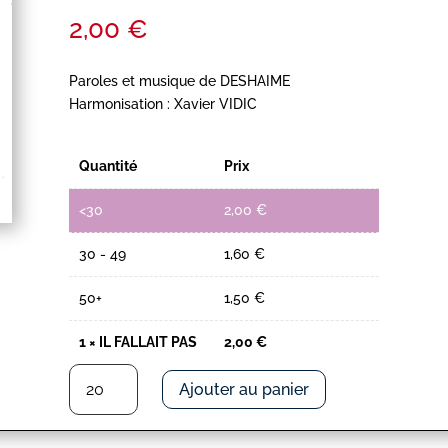
2,00
€
Paroles et musique de DESHAIME
Harmonisation : Xavier VIDIC
Quantité
Prix
<30
2,00
€
30 - 49
1,60
€
50+
1,50
€
1
×
IL FALLAIT PAS
2,00
€
quantité
Ajouter au panier
de
IL
FALLAIT