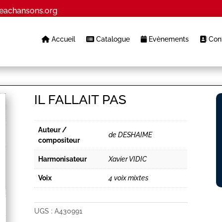
eachansons.org
Accueil
Catalogue
Evènements
Cont
IL FALLAIT PAS
Auteur /
de DESHAIME
compositeur
Harmonisateur
Xavier VIDIC
Voix
4 voix mixtes
UGS :
A430991