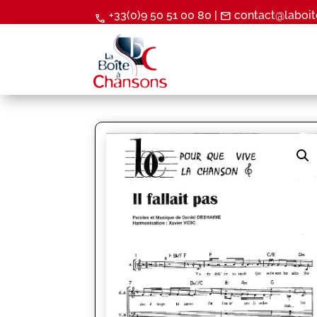
+33(0)9 50 51 00 80 |
contact@laboit
mail
call