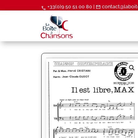
+33(0)9 50 51 00 80 |
contact@laboit
mail
call