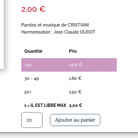
2,00
€
Paroles et musique de CRISTIANI
Harmonisation : Jean Claude OUDOT
Quantité
Prix
<30
2,00
€
30 - 49
1,60
€
50+
1,50
€
1
×
IL EST LIBRE MAX
2,00
€
quantité
Ajouter au panier
de
IL
EST