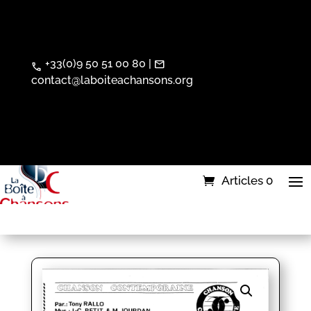
+33(0)9 50 51 00 80 |
mail
call
contact@laboiteachansons.org
Articles 0