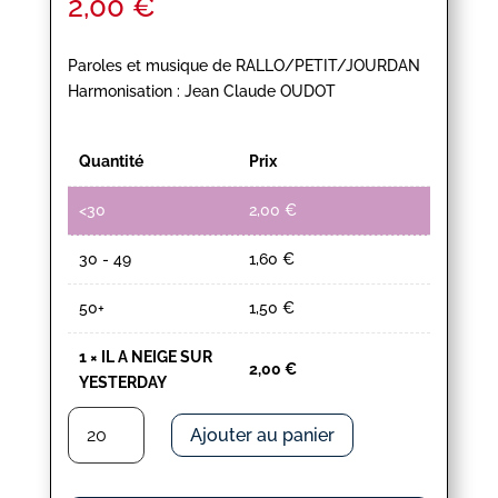
2,00
€
Paroles et musique de RALLO/PETIT/JOURDAN
Harmonisation : Jean Claude OUDOT
Quantité
Prix
<30
2,00
€
30 - 49
1,60
€
50+
1,50
€
1
×
IL A NEIGE SUR
2,00
€
YESTERDAY
quantité
Ajouter au panier
de
IL
A