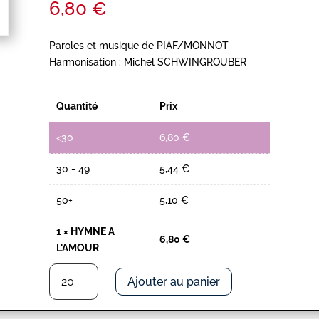
6,80
€
Paroles et musique de PIAF/MONNOT
Harmonisation : Michel SCHWINGROUBER
Quantité
Prix
<30
6,80
€
30 - 49
5,44
€
50+
5,10
€
1
×
HYMNE A
6,80
€
L'AMOUR
quantité
Ajouter au panier
de
HYMNE