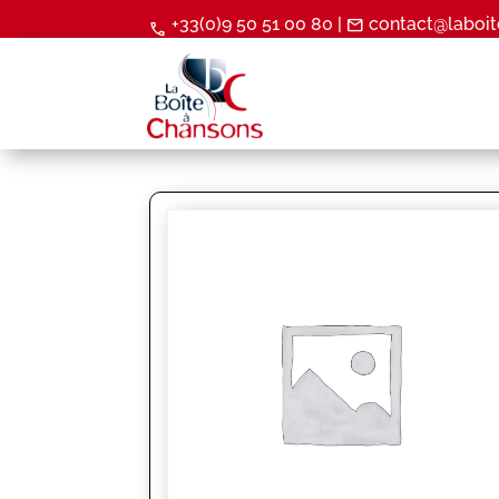
+33(0)9 50 51 00 80 |
contact@laboit
mail
call