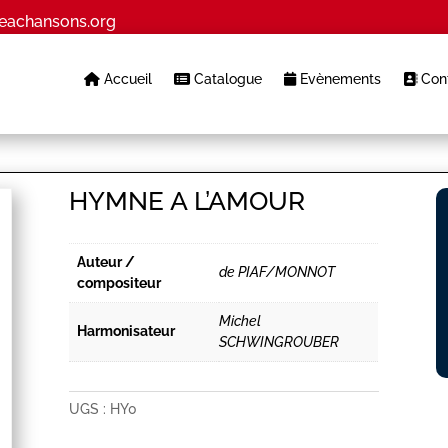
eachansons.org
Accueil
Catalogue
Evènements
Cont
HYMNE A L’AMOUR
Auteur /
de PIAF/MONNOT
compositeur
Michel
Harmonisateur
SCHWINGROUBER
UGS :
HY0