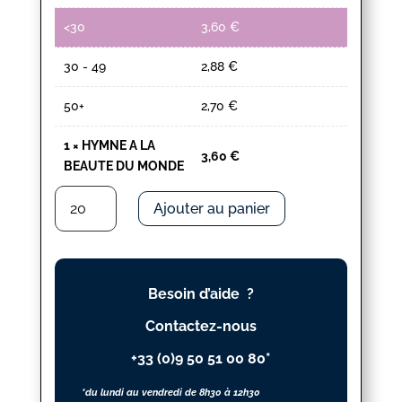
<30
3,60
€
30 - 49
2,88
€
50+
2,70
€
1
×
HYMNE A LA
3,60
€
BEAUTE DU MONDE
quantité
Ajouter au panier
de
HYMNE
A
LA
Besoin d’aide ?
BEAUTE
DU
Contactez-nous
MONDE
+33 (0)9 50 51 00 80*
*du lundi au vendredi de 8h30 à 12h30