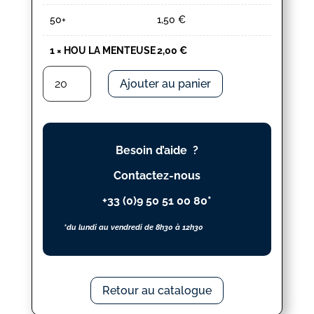
50+
1,50
€
1
×
HOU LA MENTEUSE
2,00
€
quantité
Ajouter au panier
de
HOU
LA
MENTEUSE
Besoin d’aide ?
Contactez-nous
+33 (0)9 50 51 00 80*
*du lundi au vendredi de 8h30 à 12h30
Retour au catalogue