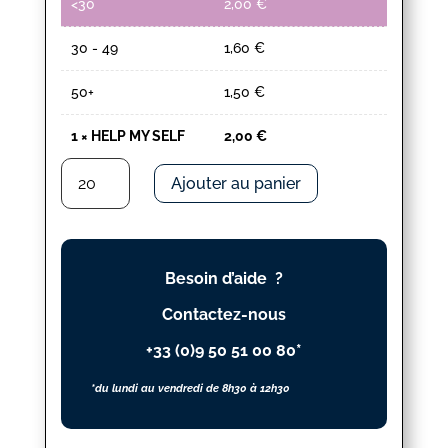
<30
2,00
€
30 - 49
1,60
€
50+
1,50
€
1
×
HELP MY SELF
2,00
€
quantité
Ajouter au panier
de
HELP
MY
SELF
Besoin d’aide ?
Contactez-nous
+33 (0)9 50 51 00 80*
*du lundi au vendredi de 8h30 à 12h30