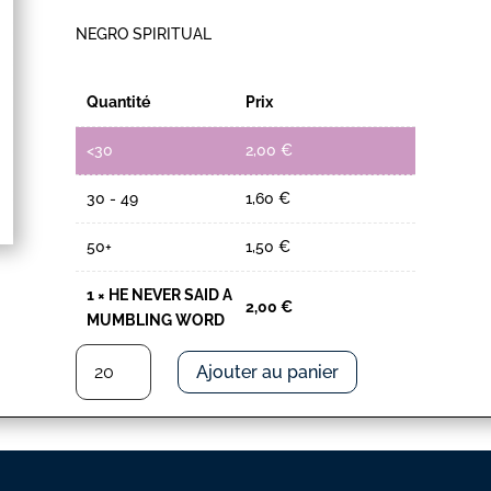
NEGRO SPIRITUAL
Quantité
Prix
<30
2,00
€
30 - 49
1,60
€
50+
1,50
€
1
×
HE NEVER SAID A
2,00
€
MUMBLING WORD
quantité
Ajouter au panier
de
HE
NEVER
SAID
A