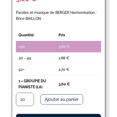
Paroles et musique de BERGER Harmonisation :
Brice BAILLON
Quantité
Prix
<30
3,60
€
30 - 49
2,88
€
50+
2,70
€
1
×
GROUPIE DU
3,60
€
PIANISTE (LA)
quantité
Ajouter au panier
de
GROUPIE
DU