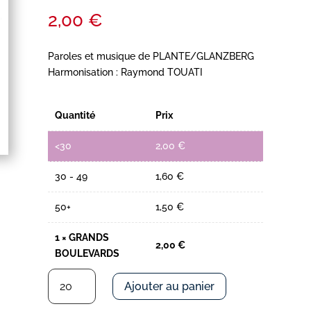
2,00
€
Paroles et musique de PLANTE/GLANZBERG
Harmonisation : Raymond TOUATI
Quantité
Prix
<30
2,00
€
30 - 49
1,60
€
50+
1,50
€
1
×
GRANDS
2,00
€
BOULEVARDS
quantité
Ajouter au panier
de
GRANDS