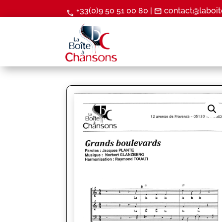
+33(0)9 50 51 00 80 |
contact@laboit
mail
call